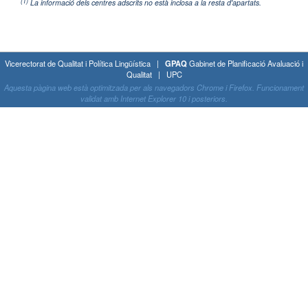
(1)
La informació dels centres adscrits no està inclosa a la resta d'apartats.
Vicerectorat de Qualitat i Política Lingüística |
GPAQ
Gabinet de Planificació Avaluació i
Qualitat | UPC
Aquesta pàgina web està optimitzada per als navegadors Chrome i Firefox. Funcionament
validat amb Internet Explorer 10 i posteriors.