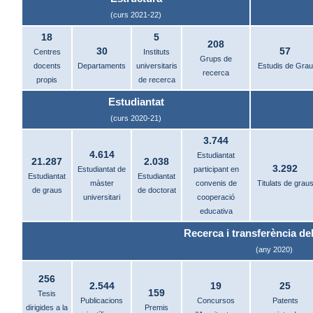
(curs 2021-22)
18
5
208
30
57
Centres
Instituts
Grups de
docents
Departaments
universitaris
Estudis de Grau
recerca
propis
de recerca
Estudiantat
(curs 2020-21)
3.744
4.614
Estudiantat
21.287
2.038
3.292
Estudiantat de
participant en
Estudiantat
Estudiantat
màster
convenis de
Titulats de grau
de graus
de doctorat
universitari
cooperació
educativa
Recerca i transferència del
(any 2020)
256
2.544
19
25
159
Tesis
Publicacions
Concursos
Patents
dirigides a la
Premis