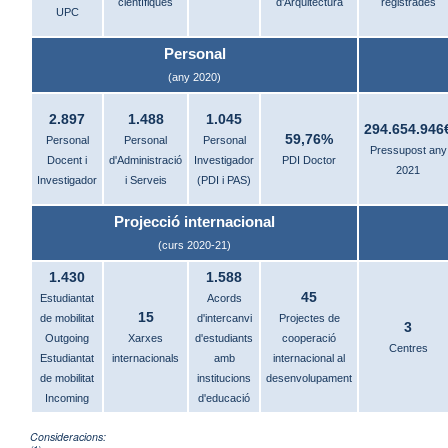
científiques
d'Arquitectura
registrades
UPC
Personal
(any 2020)
2.897
1.488
1.045
294.654.946
59,76%
Personal
Personal
Personal
Pressupost any
Docent i
d'Administració
Investigador
PDI Doctor
2021
Investigador
i Serveis
(PDI i PAS)
Projecció internacional
(curs 2020-21)
1.430
1.588
45
Estudiantat
Acords
15
de mobilitat
d'intercanvi
Projectes de
3
Outgoing
Xarxes
d'estudiants
cooperació
Centres
Estudiantat
internacionals
amb
internacional al
de mobilitat
institucions
desenvolupament
Incoming
d'educació
Consideracions: