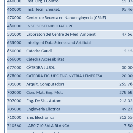
440000
Inst. Org. I Control
15.07
460000
Inst. Tècn. Energèt.
95.46
470000
Centre de Recerca en Nanoenginyeria (CRNE)
480000
INST. SOSTENIBILITAT UPC
581000
Laboratori del Centre de Medi Ambient
47.66
635000
Intelligent Data Science and Artificial
650000
Catedra Gaudi
2.12
666000
Càtedra Accessibilitat
677000
CÀTEDRA JUJOL
30.00
678000
CÀTEDRA EIC-UPC ENGINYERIA I EMPRESA
20.00
701000
Arquit. Computadors
265.78
702000
Cien. Mat. Eng. Met.
278.68
707000
Eng. De Sist. Autom.
213.32
709000
Enginyeria Elèctrica
49.27
710000
Eng. Electrònica
312.55
710560
LAB0 710 SALA BLANCA
7.50