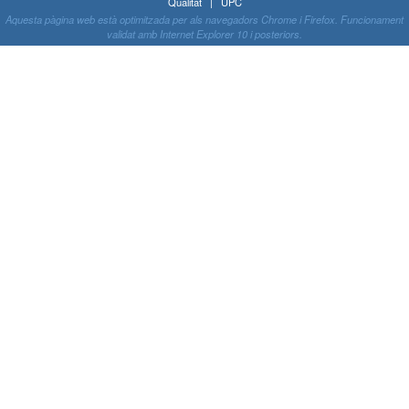
Qualitat | UPC
Aquesta pàgina web està optimitzada per als navegadors Chrome i Firefox. Funcionament
validat amb Internet Explorer 10 i posteriors.