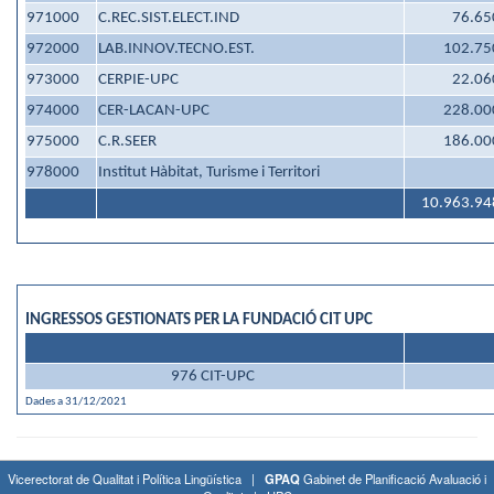
971000
C.REC.SIST.ELECT.IND
76.65
972000
LAB.INNOV.TECNO.EST.
102.75
973000
CERPIE-UPC
22.06
974000
CER-LACAN-UPC
228.00
975000
C.R.SEER
186.00
978000
Institut Hàbitat, Turisme i Territori
10.963.94
INGRESSOS GESTIONATS PER LA FUNDACIÓ CIT UPC
976 CIT-UPC
Dades a 31/12/2021
Vicerectorat de Qualitat i Política Lingüística |
GPAQ
Gabinet de Planificació Avaluació i