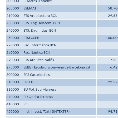
200000
F. Mates i Estadist.
205000
ESEIAAT
58.70
210000
ETS Arquitectura BCN
29.55
230000
ETS. Eng. Telecom. BCN
240000
ETS. Eng. Indus. BCN
250000
ETSECCPB
100.00
270000
Fac. Informàtica BCN
280000
Fac. Nàutica BCN
290000
ETS Arquitec. Vallès
7.53
295000
EEBE - Escola d'Enginyeria de Barcelona Est
6.42
300000
EPS Castelldefels
310000
EPSEB
22.37
330000
EU Pol. Sup Manresa
370000
EU Optica Terrassa
410000
ICE
420000
Inst. Invest. Tèxtil (INTEXTER)
94.71