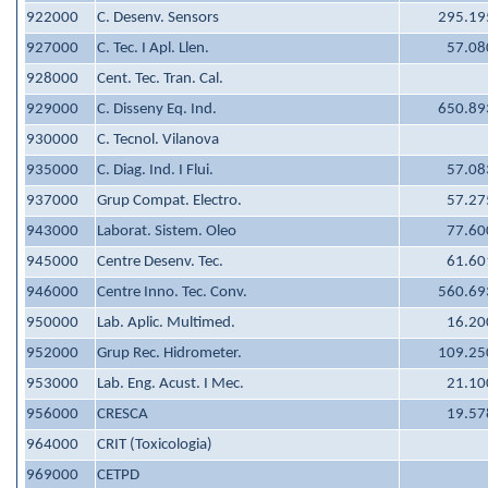
922000
C. Desenv. Sensors
295.19
927000
C. Tec. I Apl. Llen.
57.08
928000
Cent. Tec. Tran. Cal.
929000
C. Disseny Eq. Ind.
650.89
930000
C. Tecnol. Vilanova
935000
C. Diag. Ind. I Flui.
57.08
937000
Grup Compat. Electro.
57.27
943000
Laborat. Sistem. Oleo
77.60
945000
Centre Desenv. Tec.
61.60
946000
Centre Inno. Tec. Conv.
560.69
950000
Lab. Aplic. Multimed.
16.20
952000
Grup Rec. Hidrometer.
109.25
953000
Lab. Eng. Acust. I Mec.
21.10
956000
CRESCA
19.57
964000
CRIT (Toxicologia)
969000
CETPD