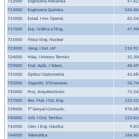
712000
Enginyeria Mecànica
97.62
713000
Enginyeria Química
545.00
715000
Estad. I Inv. Operat.
62.24
717000
Exp. Gràfica a l'Eng.
47.90
721000
Física i Eng. Nuclear
723000
Lleng. I Sist. Inf
210.92
724000
Màq. I Motors Tèrmics
32.30
729000
Mat. Aplic. I Telem.
40.49
731000
Òptica i Optometria
43.68
732000
Organitz. D'Empreses
56.74
735000
Proj. Arquitectònics
71.54
737000
Res. Mat. I Est. Eng.
123.12
739000
Tª Senyal i Comunic.
976.68
740000
Urb. I Ord. Territor.
123.62
742000
Cien. I Eng. Nàutica
9.03
744000
Telemàtica
164.90