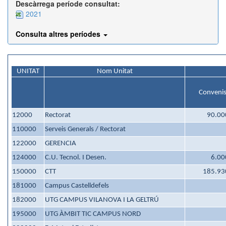
Descàrrega període consultat:
2021
Consulta altres períodes
UNITAT
Nom Unitat
Conveni
12000
Rectorat
90.00
110000
Serveis Generals / Rectorat
122000
GERENCIA
124000
C.U. Tecnol. I Desen.
6.00
150000
CTT
185.93
181000
Campus Castelldefels
182000
UTG CAMPUS VILANOVA I LA GELTRÚ
195000
UTG ÀMBIT TIC CAMPUS NORD