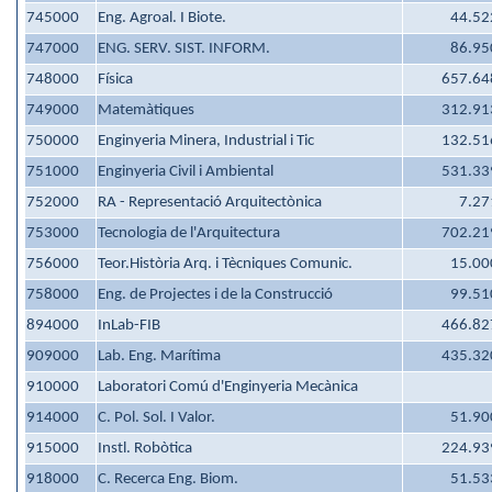
745000
Eng. Agroal. I Biote.
44.52
747000
ENG. SERV. SIST. INFORM.
86.95
748000
Física
657.64
749000
Matemàtiques
312.91
750000
Enginyeria Minera, Industrial i Tic
132.51
751000
Enginyeria Civil i Ambiental
531.33
752000
RA - Representació Arquitectònica
7.27
753000
Tecnologia de l'Arquitectura
702.21
756000
Teor.Història Arq. i Tècniques Comunic.
15.00
758000
Eng. de Projectes i de la Construcció
99.51
894000
InLab-FIB
466.82
909000
Lab. Eng. Marítima
435.32
910000
Laboratori Comú d'Enginyeria Mecànica
914000
C. Pol. Sol. I Valor.
51.90
915000
Instl. Robòtica
224.93
918000
C. Recerca Eng. Biom.
51.53