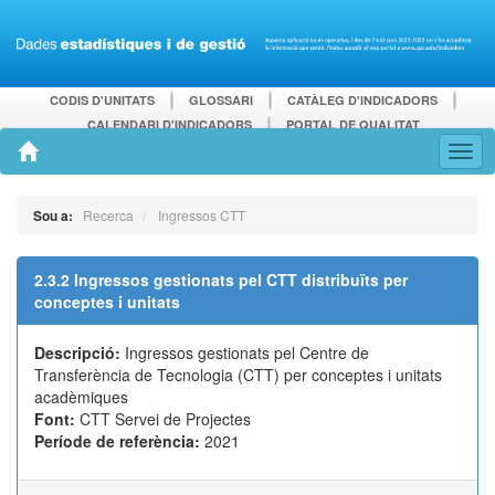
CODIS D'UNITATS
GLOSSARI
CATÀLEG D'INDICADORS
CALENDARI D'INDICADORS
PORTAL DE QUALITAT
Sou a:
Recerca
Ingressos CTT
2.3.2 Ingressos gestionats pel CTT distribuïts per
conceptes i unitats
Descripció:
Ingressos gestionats pel Centre de
Transferència de Tecnologia (CTT) per conceptes i unitats
acadèmiques
Font:
CTT Servei de Projectes
Període de referència:
2021