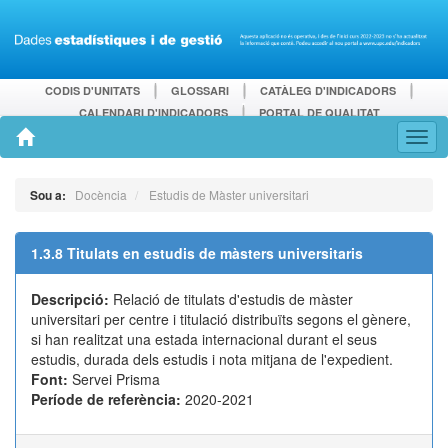
CODIS D'UNITATS
GLOSSARI
CATÀLEG D'INDICADORS
CALENDARI D'INDICADORS
PORTAL DE QUALITAT
Sou a:
Docència
Estudis de Màster universitari
1.3.8 Titulats en estudis de màsters universitaris
Descripció:
Relació de titulats d'estudis de màster
universitari per centre i titulació distribuïts segons el gènere,
si han realitzat una estada internacional durant el seus
estudis, durada dels estudis i nota mitjana de l'expedient.
Font:
Servei Prisma
Període de referència:
2020-2021