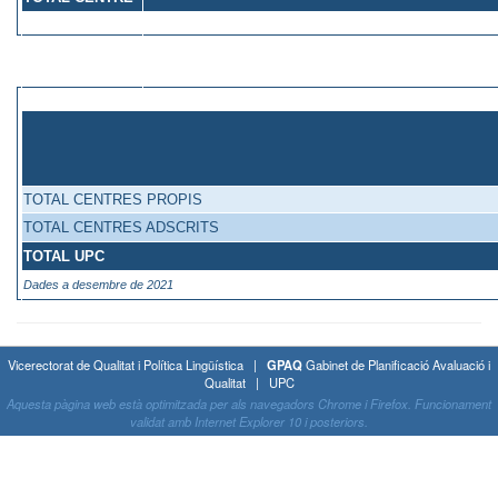
TOTAL CENTRES PROPIS
TOTAL CENTRES ADSCRITS
TOTAL UPC
Dades a desembre de 2021
Vicerectorat de Qualitat i Política Lingüística |
GPAQ
Gabinet de Planificació Avaluació i
Qualitat | UPC
Aquesta pàgina web està optimitzada per als navegadors Chrome i Firefox. Funcionament
validat amb Internet Explorer 10 i posteriors.