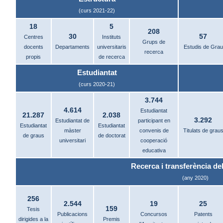
(curs 2021-22)
18
5
208
30
57
Centres
Instituts
Grups de
docents
Departaments
universitaris
Estudis de Grau
recerca
propis
de recerca
Estudiantat
(curs 2020-21)
3.744
4.614
Estudiantat
21.287
2.038
3.292
Estudiantat de
participant en
Estudiantat
Estudiantat
màster
convenis de
Titulats de grau
de graus
de doctorat
universitari
cooperació
educativa
Recerca i transferència del
(any 2020)
256
2.544
19
25
159
Tesis
Publicacions
Concursos
Patents
dirigides a la
Premis