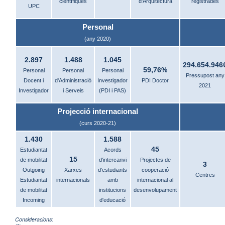
científiques
d'Arquitectura
registrades
UPC
Personal
(any 2020)
2.897
1.488
1.045
294.654.946
59,76%
Personal
Personal
Personal
Pressupost any
Docent i
d'Administració
Investigador
PDI Doctor
2021
Investigador
i Serveis
(PDI i PAS)
Projecció internacional
(curs 2020-21)
1.430
1.588
45
Estudiantat
Acords
15
de mobilitat
d'intercanvi
Projectes de
3
Outgoing
Xarxes
d'estudiants
cooperació
Centres
Estudiantat
internacionals
amb
internacional al
de mobilitat
institucions
desenvolupament
Incoming
d'educació
Consideracions: