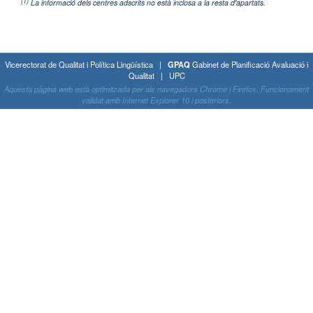
(1)
La informació dels centres adscrits no està inclosa a la resta d'apartats.
Vicerectorat de Qualitat i Política Lingüística |
GPAQ
Gabinet de Planificació Avaluació i
Qualitat | UPC
Aquesta pàgina web està optimitzada per als navegadors Chrome i Firefox. Funcionament
validat amb Internet Explorer 10 i posteriors.