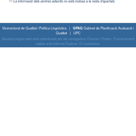
(1)
La informació dels centres adscrits no està inclosa a la resta d'apartats.
Vicerectorat de Qualitat i Política Lingüística |
GPAQ
Gabinet de Planificació Avaluació i
Qualitat | UPC
Aquesta pàgina web està optimitzada per als navegadors Chrome i Firefox. Funcionament
validat amb Internet Explorer 10 i posteriors.