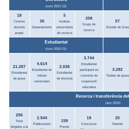
(curs 2021-22)
18
5
208
30
57
Centres
Instituts
Grups de
docents
Departaments
universitaris
Estudis de Grau
recerca
propis
de recerca
Estudiantat
(curs 2020-21)
3.744
4.614
Estudiantat
21.287
2.038
3.292
Estudiantat de
participant en
Estudiantat
Estudiantat
màster
convenis de
Titulats de grau
de graus
de doctorat
universitari
cooperació
educativa
Recerca i transferència del
(any 2020)
256
2.544
19
25
159
Tesis
Publicacions
Concursos
Patents
dirigides a la
Premis