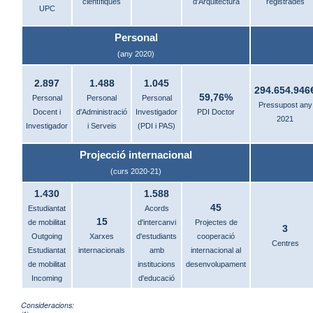
científiques
d'Arquitectura
registrades
UPC
Personal
(any 2020)
2.897
1.488
1.045
294.654.946
59,76%
Personal
Personal
Personal
Pressupost any
Docent i
d'Administració
Investigador
PDI Doctor
2021
Investigador
i Serveis
(PDI i PAS)
Projecció internacional
(curs 2020-21)
1.430
1.588
45
Estudiantat
Acords
15
de mobilitat
d'intercanvi
Projectes de
3
Outgoing
Xarxes
d'estudiants
cooperació
Centres
Estudiantat
internacionals
amb
internacional al
de mobilitat
institucions
desenvolupament
Incoming
d'educació
Consideracions: