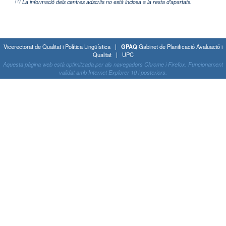
(1)
La informació dels centres adscrits no està inclosa a la resta d'apartats.
Vicerectorat de Qualitat i Política Lingüística |
GPAQ
Gabinet de Planificació Avaluació i
Qualitat | UPC
Aquesta pàgina web està optimitzada per als navegadors Chrome i Firefox. Funcionament
validat amb Internet Explorer 10 i posteriors.