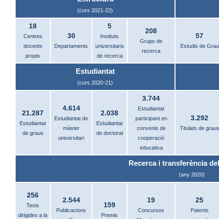
(curs 2021-22)
18
5
208
30
57
Centres
Instituts
Grups de
docents
Departaments
universitaris
Estudis de Grau
recerca
propis
de recerca
Estudiantat
(curs 2020-21)
3.744
4.614
Estudiantat
21.287
2.038
3.292
Estudiantat de
participant en
Estudiantat
Estudiantat
màster
convenis de
Titulats de grau
de graus
de doctorat
universitari
cooperació
educativa
Recerca i transferència del
(any 2020)
256
2.544
19
25
159
Tesis
Publicacions
Concursos
Patents
dirigides a la
Premis