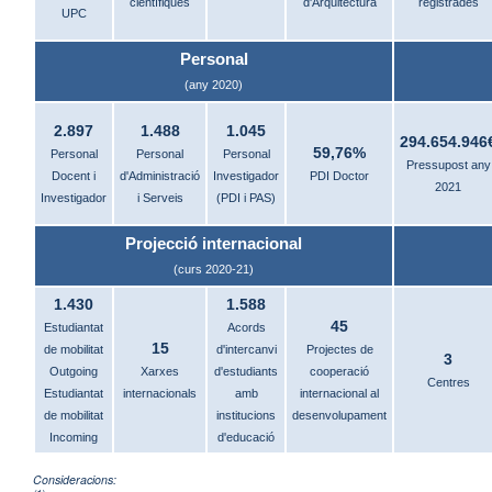
científiques
d'Arquitectura
registrades
UPC
Personal
(any 2020)
2.897
1.488
1.045
294.654.946
59,76%
Personal
Personal
Personal
Pressupost any
Docent i
d'Administració
Investigador
PDI Doctor
2021
Investigador
i Serveis
(PDI i PAS)
Projecció internacional
(curs 2020-21)
1.430
1.588
45
Estudiantat
Acords
15
de mobilitat
d'intercanvi
Projectes de
3
Outgoing
Xarxes
d'estudiants
cooperació
Centres
Estudiantat
internacionals
amb
internacional al
de mobilitat
institucions
desenvolupament
Incoming
d'educació
Consideracions: