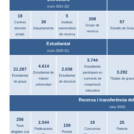
(curs 2021-22)
18
5
208
30
57
Centres
Instituts
Grups de
docents
Departaments
universitaris
Estudis de Grau
recerca
propis
de recerca
Estudiantat
(curs 2020-21)
3.744
4.614
Estudiantat
21.287
2.038
3.292
Estudiantat de
participant en
Estudiantat
Estudiantat
màster
convenis de
Titulats de grau
de graus
de doctorat
universitari
cooperació
educativa
Recerca i transferència del
(any 2020)
256
2.544
19
25
159
Tesis
Publicacions
Concursos
Patents
dirigides a la
Premis