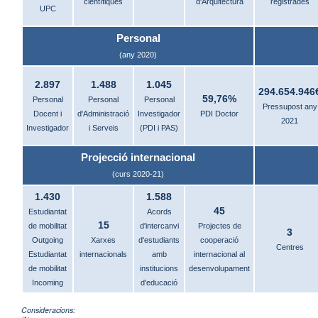
científiques
d'Arquitectura
registrades
UPC
Personal
(any 2020)
2.897
1.488
1.045
294.654.946
59,76%
Personal
Personal
Personal
Pressupost any
Docent i
d'Administració
Investigador
PDI Doctor
2021
Investigador
i Serveis
(PDI i PAS)
Projecció internacional
(curs 2020-21)
1.430
1.588
45
Estudiantat
Acords
15
de mobilitat
d'intercanvi
Projectes de
3
Outgoing
Xarxes
d'estudiants
cooperació
Centres
Estudiantat
internacionals
amb
internacional al
de mobilitat
institucions
desenvolupament
Incoming
d'educació
Consideracions: