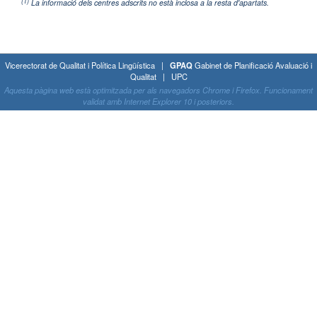
(1)
La informació dels centres adscrits no està inclosa a la resta d'apartats.
Vicerectorat de Qualitat i Política Lingüística |
GPAQ
Gabinet de Planificació Avaluació i
Qualitat | UPC
Aquesta pàgina web està optimitzada per als navegadors Chrome i Firefox. Funcionament
validat amb Internet Explorer 10 i posteriors.