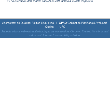
(1)
La informació dels centres adscrits no està inclosa a la resta d'apartats.
Vicerectorat de Qualitat i Política Lingüística |
GPAQ
Gabinet de Planificació Avaluació i
Qualitat | UPC
Aquesta pàgina web està optimitzada per als navegadors Chrome i Firefox. Funcionament
validat amb Internet Explorer 10 i posteriors.