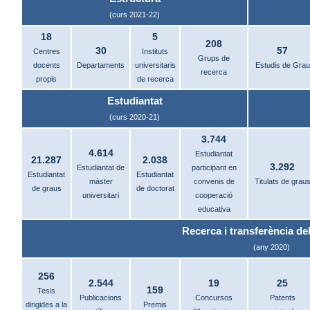
(curs 2021-22)
18
5
208
30
57
Centres
Instituts
Grups de
docents
Departaments
universitaris
Estudis de Grau
recerca
propis
de recerca
Estudiantat
(curs 2020-21)
3.744
4.614
Estudiantat
21.287
2.038
3.292
Estudiantat de
participant en
Estudiantat
Estudiantat
màster
convenis de
Titulats de grau
de graus
de doctorat
universitari
cooperació
educativa
Recerca i transferència del
(any 2020)
256
2.544
19
25
159
Tesis
Publicacions
Concursos
Patents
dirigides a la
Premis