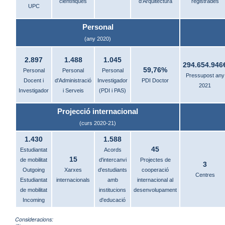
científiques
d'Arquitectura
registrades
UPC
Personal
(any 2020)
2.897
1.488
1.045
294.654.946
59,76%
Personal
Personal
Personal
Pressupost any
Docent i
d'Administració
Investigador
PDI Doctor
2021
Investigador
i Serveis
(PDI i PAS)
Projecció internacional
(curs 2020-21)
1.430
1.588
45
Estudiantat
Acords
15
de mobilitat
d'intercanvi
Projectes de
3
Outgoing
Xarxes
d'estudiants
cooperació
Centres
Estudiantat
internacionals
amb
internacional al
de mobilitat
institucions
desenvolupament
Incoming
d'educació
Consideracions: