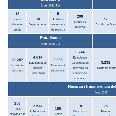
(curs 2021-22)
18
5
208
30
57
Centres
Instituts
Grups de
docents
Departaments
universitaris
Estudis de Grau
recerca
propis
de recerca
Estudiantat
(curs 2020-21)
3.744
4.614
Estudiantat
21.287
2.038
3.292
Estudiantat de
participant en
Estudiantat
Estudiantat
màster
convenis de
Titulats de grau
de graus
de doctorat
universitari
cooperació
educativa
Recerca i transferència del
(any 2020)
256
2.544
19
25
159
Tesis
Publicacions
Concursos
Patents
dirigides a la
Premis