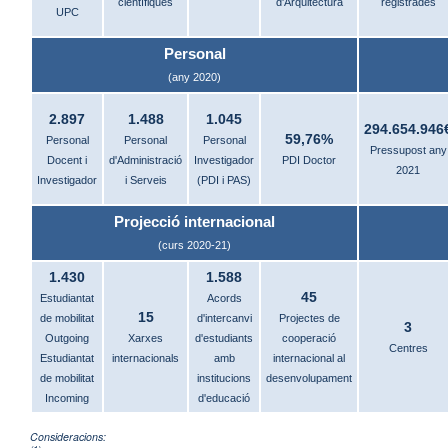
científiques
d'Arquitectura
registrades
UPC
Personal
(any 2020)
2.897
1.488
1.045
294.654.946
59,76%
Personal
Personal
Personal
Pressupost any
Docent i
d'Administració
Investigador
PDI Doctor
2021
Investigador
i Serveis
(PDI i PAS)
Projecció internacional
(curs 2020-21)
1.430
1.588
45
Estudiantat
Acords
15
de mobilitat
d'intercanvi
Projectes de
3
Outgoing
Xarxes
d'estudiants
cooperació
Centres
Estudiantat
internacionals
amb
internacional al
de mobilitat
institucions
desenvolupament
Incoming
d'educació
Consideracions: