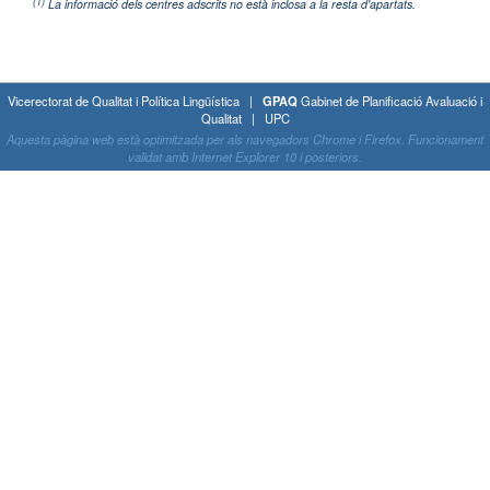
(1)
La informació dels centres adscrits no està inclosa a la resta d'apartats.
Vicerectorat de Qualitat i Política Lingüística |
GPAQ
Gabinet de Planificació Avaluació i
Qualitat | UPC
Aquesta pàgina web està optimitzada per als navegadors Chrome i Firefox. Funcionament
validat amb Internet Explorer 10 i posteriors.