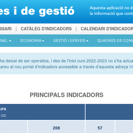
SSARI
CATÀLEG D'INDICADORS
CALENDARI D'INDICADO
ONAL
ECONOMIA
GESTIÓ I SERVEIS
QUADRES DE CO
ha deixat de ser operativa, i des de l’inici curs 2022-2023 no s’ha actua
bareu al nou portal d’indicadors accessible a través d’aquesta adreça
ht
PRINCIPALS INDICADORS
ura
-22)
5
208
57