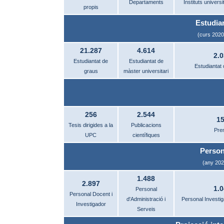
Departaments
Instituts univers
propis
Estudia
(curs 2020
21.287
4.614
2.
Estudiantat de
Estudiantat de
Estudiantat 
graus
màster universitari
256
2.544
1
Tesis dirigides a la
Publicacions
Pre
UPC
científiques
Person
(any 202
1.488
2.897
1.
Personal
Personal Docent i
d'Administració i
Personal Investig
Investigador
Serveis