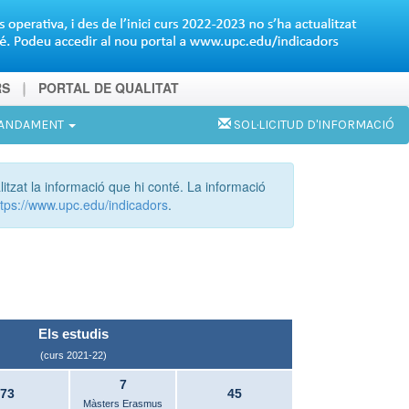
RS
PORTAL DE QUALITAT
MANDAMENT
SOL·LICITUD D'INFORMACIÓ
litzat la informació que hi conté. La informació
tps://www.upc.edu/indicadors
.
Els estudis
(curs 2021-22)
7
73
45
Màsters Erasmus