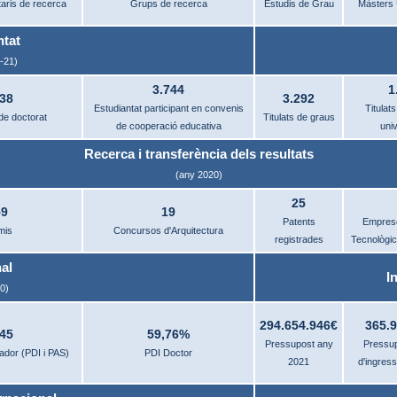
itaris de recerca
Grups de recerca
Estudis de Grau
Màsters 
ntat
-21)
3.744
1
038
3.292
Estudiantat participant en convenis
Titulat
de doctorat
Titulats de graus
de cooperació educativa
univ
Recerca i transferència dels resultats
(any 2020)
25
59
19
Patents
Empres
mis
Concursos d'Arquitectura
registrades
Tecnològic
al
I
0)
294.654.946€
365.
045
59,76%
Pressupost any
Pressup
ador (PDI i PAS)
PDI Doctor
2021
d'ingres