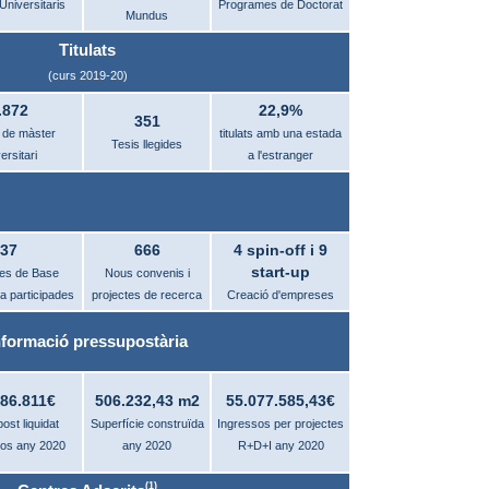
Universitaris
Programes de Doctorat
Mundus
Titulats
(curs 2019-20)
.872
22,9%
351
s de màster
titulats amb una estada
Tesis llegides
ersitari
a l'estranger
37
666
4 spin-off i 9
start-up
es de Base
Nous convenis i
a participades
projectes de recerca
Creació d'empreses
nformació pressupostària
986.811€
506.232,43 m2
55.077.585,43€
ost liquidat
Superfície construïda
Ingressos per projectes
sos any 2020
any 2020
R+D+I any 2020
(1)