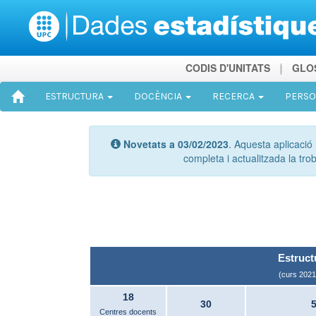
CODIS D'UNITATS
GLO
ESTRUCTURA
DOCÈNCIA
RECERCA
PERS
Novetats a 03/02/2023
. Aquesta aplicació 
completa i actualitzada la tro
Estruct
(curs 2021
18
30
Centres docents