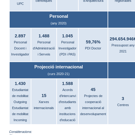
científiques
d'Arquitectura
registrades
UPC
Personal
(any 2020)
2.897
1.488
1.045
294.654.946
59,76%
Personal
Personal
Personal
Pressupost any
Docent i
d'Administració
Investigador
PDI Doctor
2021
Investigador
i Serveis
(PDI i PAS)
Projecció internacional
(curs 2020-21)
1.430
1.588
45
Estudiantat
Acords
15
de mobilitat
d'intercanvi
Projectes de
3
Outgoing
Xarxes
d'estudiants
cooperació
Centres
Estudiantat
internacionals
amb
internacional al
de mobilitat
institucions
desenvolupament
Incoming
d'educació
Consideracions: