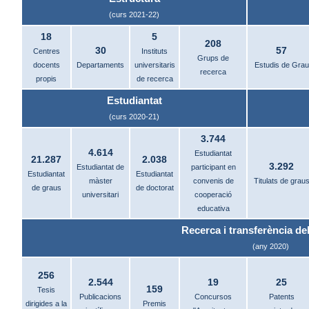
(curs 2021-22)
18
5
208
30
57
Centres
Instituts
Grups de
docents
Departaments
universitaris
Estudis de Grau
recerca
propis
de recerca
Estudiantat
(curs 2020-21)
3.744
4.614
Estudiantat
21.287
2.038
3.292
Estudiantat de
participant en
Estudiantat
Estudiantat
màster
convenis de
Titulats de grau
de graus
de doctorat
universitari
cooperació
educativa
Recerca i transferència del
(any 2020)
256
2.544
19
25
159
Tesis
Publicacions
Concursos
Patents
dirigides a la
Premis