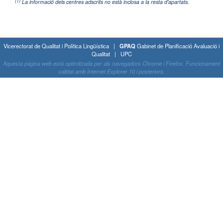
(1)
La informació dels centres adscrits no està inclosa a la resta d'apartats.
Vicerectorat de Qualitat i Política Lingüística |
GPAQ
Gabinet de Planificació Avaluació i
Qualitat | UPC
Aquesta pàgina web està optimitzada per als navegadors Chrome i Firefox. Funcionament
validat amb Internet Explorer 10 i posteriors.