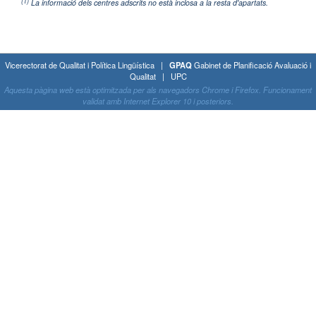
(1)
La informació dels centres adscrits no està inclosa a la resta d'apartats.
Vicerectorat de Qualitat i Política Lingüística |
GPAQ
Gabinet de Planificació Avaluació i
Qualitat | UPC
Aquesta pàgina web està optimitzada per als navegadors Chrome i Firefox. Funcionament
validat amb Internet Explorer 10 i posteriors.