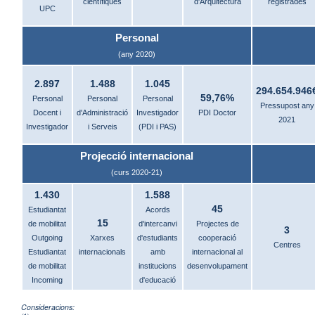
científiques
d'Arquitectura
registrades
UPC
Personal
(any 2020)
2.897
1.488
1.045
294.654.946
59,76%
Personal
Personal
Personal
Pressupost any
Docent i
d'Administració
Investigador
PDI Doctor
2021
Investigador
i Serveis
(PDI i PAS)
Projecció internacional
(curs 2020-21)
1.430
1.588
45
Estudiantat
Acords
15
de mobilitat
d'intercanvi
Projectes de
3
Outgoing
Xarxes
d'estudiants
cooperació
Centres
Estudiantat
internacionals
amb
internacional al
de mobilitat
institucions
desenvolupament
Incoming
d'educació
Consideracions: