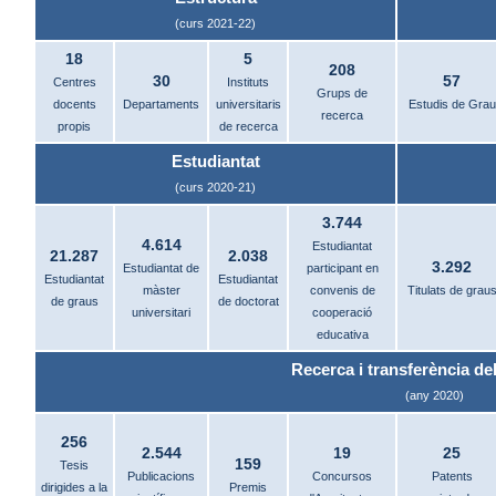
(curs 2021-22)
18
5
208
30
57
Centres
Instituts
Grups de
docents
Departaments
universitaris
Estudis de Grau
recerca
propis
de recerca
Estudiantat
(curs 2020-21)
3.744
4.614
Estudiantat
21.287
2.038
3.292
Estudiantat de
participant en
Estudiantat
Estudiantat
màster
convenis de
Titulats de grau
de graus
de doctorat
universitari
cooperació
educativa
Recerca i transferència del
(any 2020)
256
2.544
19
25
159
Tesis
Publicacions
Concursos
Patents
dirigides a la
Premis