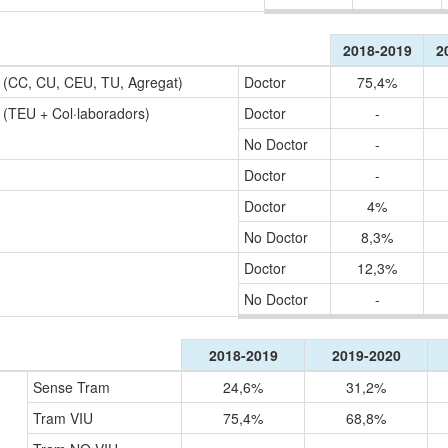
2018-2019
2
 (CC, CU, CEU, TU, Agregat)
Doctor
75,4%
(TEU + Col·laboradors)
Doctor
-
No Doctor
-
Doctor
-
Doctor
4%
No Doctor
8,3%
Doctor
12,3%
No Doctor
-
2018-2019
2019-2020
Sense Tram
24,6%
31,2%
Tram VIU
75,4%
68,8%