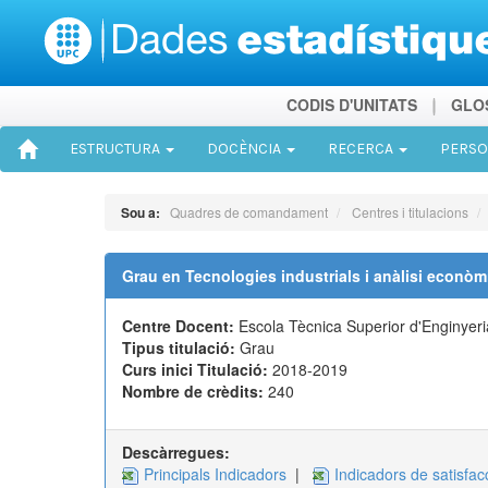
CODIS D'UNITATS
GLO
ESTRUCTURA
DOCÈNCIA
RECERCA
PERS
Sou a:
Quadres de comandament
Centres i titulacions
Grau en Tecnologies industrials i anàlisi econòm
Centre Docent:
Escola Tècnica Superior d'Enginyeri
Tipus titulació:
Grau
Curs inici Titulació:
2018-2019
Nombre de crèdits:
240
Descàrregues:
Principals Indicadors
|
Indicadors de satisfac