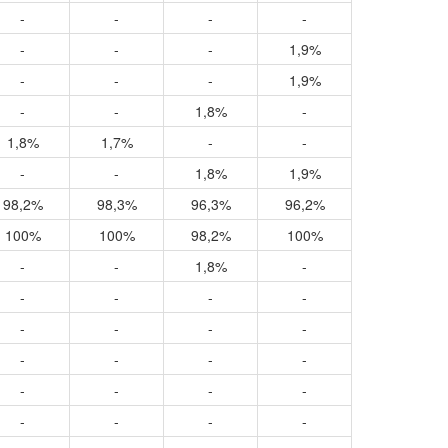
-
-
-
-
-
-
-
1,9%
-
-
-
1,9%
-
-
1,8%
-
1,8%
1,7%
-
-
-
-
1,8%
1,9%
98,2%
98,3%
96,3%
96,2%
100%
100%
98,2%
100%
-
-
1,8%
-
-
-
-
-
-
-
-
-
-
-
-
-
-
-
-
-
-
-
-
-