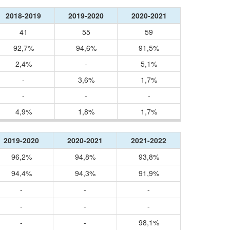
2018-2019
2019-2020
2020-2021
41
55
59
92,7%
94,6%
91,5%
2,4%
-
5,1%
-
3,6%
1,7%
-
-
-
4,9%
1,8%
1,7%
2019-2020
2020-2021
2021-2022
96,2%
94,8%
93,8%
94,4%
94,3%
91,9%
-
-
-
-
-
-
-
-
98,1%