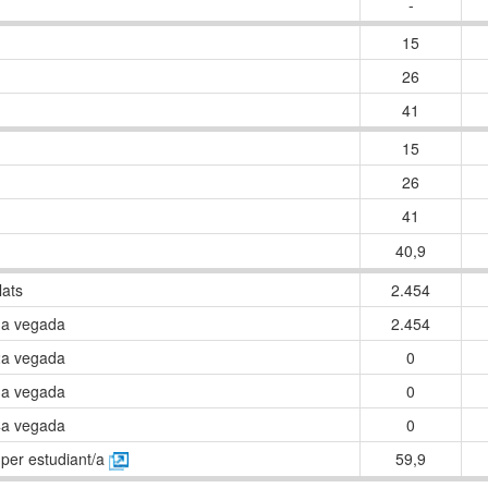
-
15
26
41
15
26
41
40,9
ulats
2.454
 1a vegada
2.454
 2a vegada
0
 3a vegada
0
 4a vegada
0
 per estudiant/a
59,9