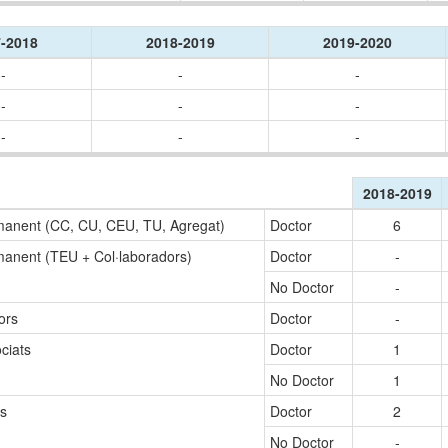
-2018
2018-2019
2019-2020
-
-
-
-
-
-
-
-
-
2018-2019
anent (CC, CU, CEU, TU, Agregat)
Doctor
6
anent (TEU + Col·laboradors)
Doctor
-
No Doctor
-
tors
Doctor
-
ciats
Doctor
1
No Doctor
1
es
Doctor
2
No Doctor
-