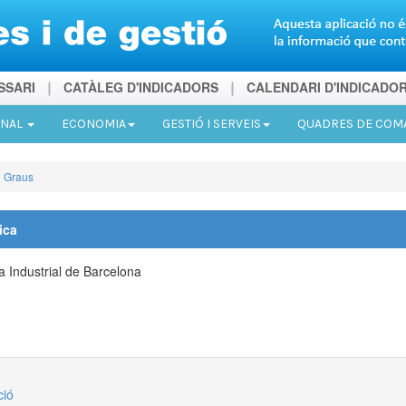
SSARI
CATÀLEG D'INDICADORS
CALENDARI D'INDICADO
ONAL
ECONOMIA
GESTIÓ I SERVEIS
QUADRES DE CO
Graus
ica
a Industrial de Barcelona
ció