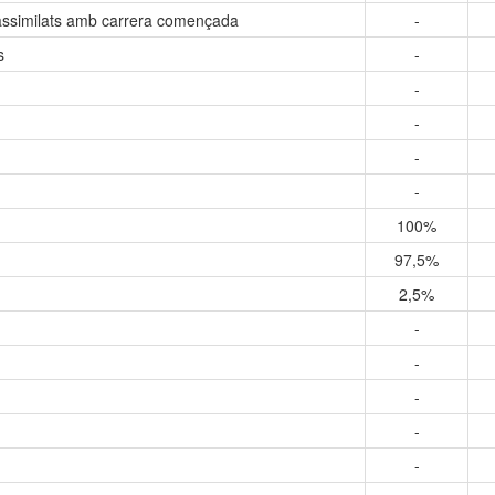
ssimilats amb carrera començada
-
es
-
-
-
-
-
100%
97,5%
2,5%
-
-
-
-
-