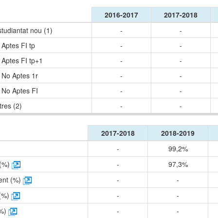
2016-2017
2017-2018
studiantat nou (1)
-
-
 Aptes FI tp
-
-
 Aptes FI tp+1
-
-
 No Aptes 1r
-
-
 No Aptes FI
-
-
tres (2)
-
-
2017-2018
2018-2019
-
99,2%
 (%)
-
97,3%
ent (%)
-
-
 (%)
-
-
(%)
-
-