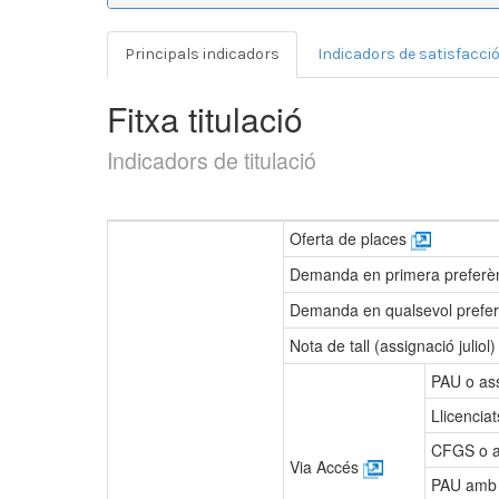
Principals indicadors
Indicadors de satisfacci
Fitxa titulació
Indicadors de titulació
Oferta de places
Demanda en primera preferènci
Demanda en qualsevol preferèn
Nota de tall (assignació juliol
PAU o as
Llicencia
CFGS o a
Via Accés
PAU amb