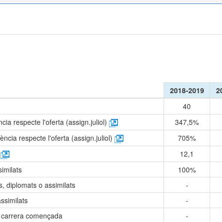
ó
2018-2019
2
40
a respecte l'oferta (assign.juliol)
347,5%
cia respecte l'oferta (assign.juliol)
705%
)
12,1
similats
100%
ts, diplomats o assimilats
-
ssimilats
-
 carrera començada
-