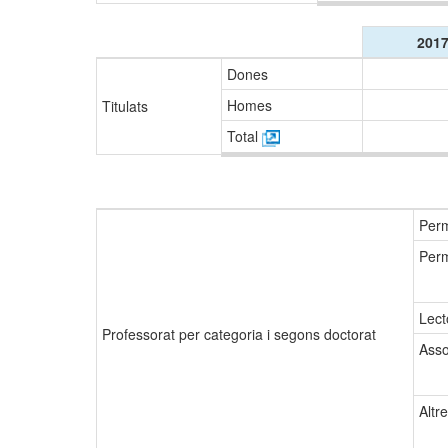
2017
Dones
Homes
Titulats
Total
Perm
Perm
Lec
Professorat per categoria i segons doctorat
Asso
Altr