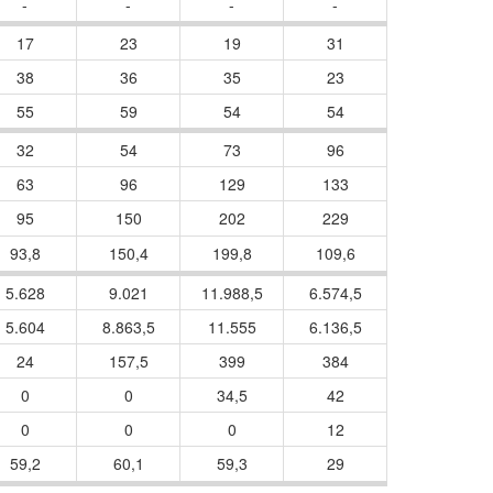
-
-
-
-
17
23
19
31
38
36
35
23
55
59
54
54
32
54
73
96
63
96
129
133
95
150
202
229
93,8
150,4
199,8
109,6
5.628
9.021
11.988,5
6.574,5
5.604
8.863,5
11.555
6.136,5
24
157,5
399
384
0
0
34,5
42
0
0
0
12
59,2
60,1
59,3
29