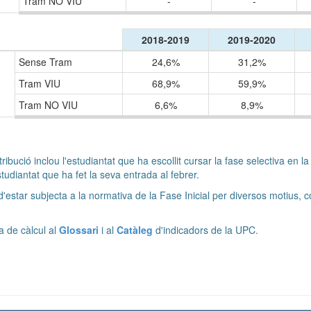
Tram NO VIU
-
-
2018-2019
2019-2020
Sense Tram
24,6%
31,2%
Tram VIU
68,9%
59,9%
Tram NO VIU
6,6%
8,9%
ribució inclou l'estudiantat que ha escollit cursar la fase selectiva en l
estudiantat que ha fet la seva entrada al febrer.
 d'estar subjecta a la normativa de la Fase Inicial per diversos motius, 
a de càlcul al
Glossari
i al
Catàleg
d'indicadors de la UPC.