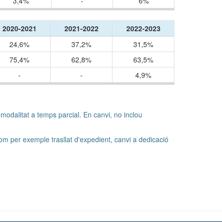
3,4%
-
6%
2020-2021
2021-2022
2022-2023
24,6%
37,2%
31,5%
75,4%
62,8%
63,5%
-
-
4,9%
a modalitat a temps parcial. En canvi, no inclou
com per exemple trasllat d'expedient, canvi a dedicació