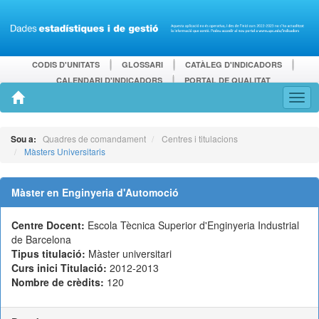
CODIS D'UNITATS
GLOSSARI
CATÀLEG D'INDICADORS
CALENDARI D'INDICADORS
PORTAL DE QUALITAT
Sou a:
Quadres de comandament
Centres i titulacions
Màsters Universitaris
Màster en Enginyeria d'Automoció
Centre Docent:
Escola Tècnica Superior d'Enginyeria Industrial
de Barcelona
Tipus titulació:
Màster universitari
Curs inici Titulació:
2012-2013
Nombre de crèdits:
120