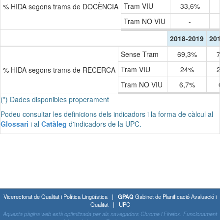
Tram VIU
33,6%
% HIDA segons trams de DOCÈNCIA
Tram NO VIU
-
2018-2019
20
Sense Tram
69,3%
Tram VIU
24%
% HIDA segons trams de RECERCA
Tram NO VIU
6,7%
(*) Dades disponibles properament
Podeu consultar les definicions dels indicadors i la forma de càlcul al
Glossari
i al
Catàleg
d'indicadors de la UPC.
Vicerectorat de Qualitat i Política Lingüística |
GPAQ
Gabinet de Planificació Avaluació i
Qualitat | UPC
Aquesta pàgina web està optimitzada per als navegadors Chrome i Firefox. Funcionament