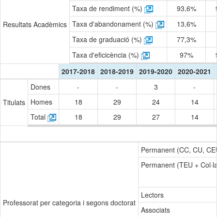
Taxa de rendiment (%)
93,6%
Taxa d'abandonament (%)
13,6%
Resultats Acadèmics
Taxa de graduació (%)
77,3%
Taxa d'eficicència (%)
97%
2017-2018
2018-2019
2019-2020
2020-2021
Dones
-
-
3
-
Homes
18
29
24
14
Titulats
Total
18
29
27
14
Permanent (CC, CU, CE
Permanent (TEU + Col·l
Lectors
Professorat per categoria i segons doctorat
Associats