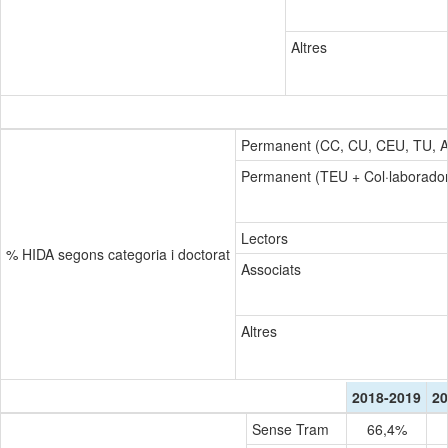
Altres
Permanent (CC, CU, CEU, TU, 
Permanent (TEU + Col·laborado
Lectors
% HIDA segons categoria i doctorat
Associats
Altres
2018-2019
20
Sense Tram
66,4%