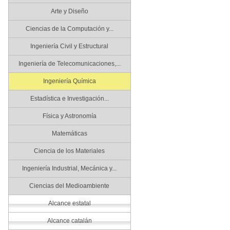
Arte y Diseño
Ciencias de la Computación y...
Ingeniería Civil y Estructural
Ingeniería de Telecomunicaciones,...
Ingeniería Química
Estadística e Investigación...
Física y Astronomía
Matemáticas
Ciencia de los Materiales
Ingeniería Industrial, Mecánica y...
Ciencias del Medioambiente
Alcance estatal
Alcance catalán