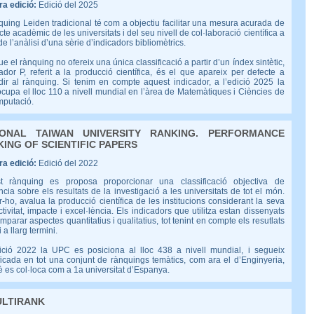
a edició:
Edició del 2025
quing Leiden tradicional té com a objectiu facilitar una mesura acurada de
cte acadèmic de les universitats i del seu nivell de col·laboració científica a
 de l’anàlisi d’una sèrie d’indicadors bibliomètrics.
que el rànquing no ofereix una única classificació a partir d’un índex sintètic,
cador P, referit a la producció científica, és el que apareix per defecte a
dir al rànquing. Si tenim en compte aquest indicador, a l’edició 2025 la
upa el lloc 110 a nivell mundial en l’àrea de Matemàtiques i Ciències de
mputació.
IONAL TAIWAN UNIVERSITY RANKING. PERFORMANCE
ING OF SCIENTIFIC PAPERS
a edició:
Edició del 2022
t rànquing es proposa proporcionar una classificació objectiva de
ncia sobre els resultats de la investigació a les universitats de tot el món.
r-ho, avalua la producció científica de les institucions considerant la seva
tivitat, impacte i excel·lència. Els indicadors que utilitza estan dissenyats
mparar aspectes quantitatius i qualitatius, tot tenint en compte els resutlats
i a llarg termini.
dició 2022 la UPC es posiciona al lloc 438 a nivell mundial, i segueix
ficada en tot una conjunt de rànquings temàtics, com ara el d’Enginyeria,
 es col·loca com a 1a universitat d’Espanya.
ULTIRANK