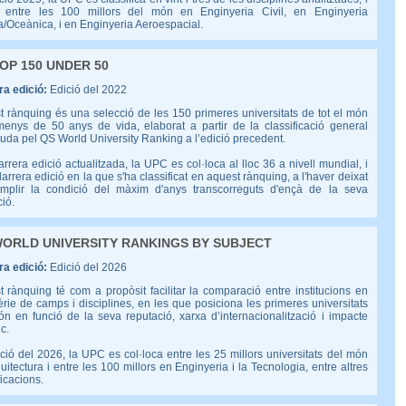
 entre les 100 millors del món en Enginyeria Civil, en Enginyeria
/Oceànica, i en Enginyeria Aeroespacial.
OP 150 UNDER 50
a edició:
Edició del 2022
 rànquing és una selecció de les 150 primeres universitats de tot el món
enys de 50 anys de vida, elaborat a partir de la classificació general
uda pel QS World University Ranking a l’edició precedent.
arrera edició actualitzada, la UPC es col·loca al lloc 36 a nivell mundial, i
darrera edició en la que s'ha classificat en aquest rànquing, a l'haver deixat
mplir la condició del màxim d'anys transcorreguts d'ençà de la seva
ió.
ORLD UNIVERSITY RANKINGS BY SUBJECT
a edició:
Edició del 2026
 rànquing té com a propòsit facilitar la comparació entre institucions en
rie de camps i disciplines, en les que posiciona les primeres universitats
n en funció de la seva reputació, xarxa d’internacionalització i impacte
ic.
ició del 2026, la UPC es col·loca entre les 25 millors universitats del món
uitectura i entre les 100 millors en Enginyeria i la Tecnologia, entre altres
ficacions.