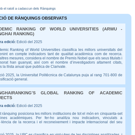
amb el ratolí a cadascun dels Rànquings
CIÓ DE RÀNQUINGS OBSERVATS
DEMIC RANKING OF WORLD UNIVERSITIES (ARWU -
NGHAI RANKING)
a edició:
Edició del 2025
emic Ranking of World Universities classifica les millors universitats del
enint en compte indicadors tant de qualitat acadèmica com de recerca.
altres mesures, considera el nombre de Premis Nobel que els seus titulats i
ssorat han guanyat, així com el nombre d’investigadors altament citats,
 la llista anual que publica de Clarivate.
ició 2025, la Universitat Politècnica de Catalunya puja al rang 701-800 de
ssificació general.
NGHAIRANKING’S GLOBAL RANKING OF ACADEMIC
JECTS
a edició:
Edició del 2025
 rànquing posiciona les millors institucions de tot el món en cinquanta-set
plines acadèmiques. Per fer-ho analitza nou indicadors, vinculats a
l·lència de la recerca i el reconeixement i impacte internacional del seu
ició 2025, la UPC es classifica en vint-i-tres de les disciplines analitzades, i