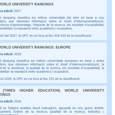
WORLD UNIVERSITY RANKINGS
a edició:
2027
t rànquing classifica les millors universitats del món en base a nou
adors, que ofereixen informació sobre el nivell d’internacionalització,
riència d'aprenentatge, l'impacte de la recerca, els resultats d’ocupabilitat,
tenibilitat i la reputació entre acadèmics i ocupadors.
ició del 2027, la UPC es col·loca al lloc 434-435 de la classificació.
ORLD UNIVERSITY RANKINGS: EUROPE
a edició:
2026
t rànquing classifica les millors universitats europees en base a dotze
dors, que ofereixen informació sobre el nivell d’internacionalització, la
at de la docència, la qualitat de la recerca, els resultats d’ocupabilitat, la
ibilitat i la reputació entre acadèmics i ocupadors.
ició 2026, la UPC es col·loca al lloc 131 de la classificació.
 (TIMES HIGHER EDUCATION) WORLD UNIVERSITY
KINGS
a edició:
2026
E by Subject analitza divuit indicadors, agrupats en cinc grans àmbits:
yament; Entorn de la recerca; Qualitat de la recerca, Indústria i,