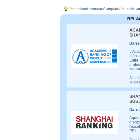
Per a obtenir informació ampliada fer un clic 
RELA
ACA
SHA
Darrer
L'Acad
món t
Entre 
profe
segons
A l’ed
la cla
SHA
SUB
Darrer
Aquest
disci
l'exce
PDI.
A l’ed