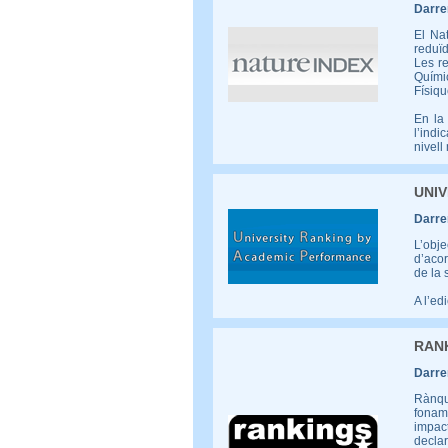
Darrer
El Na
reduïd
Les re
Químic
Físiqu
En la 
l’indi
nivell
UNIV
Darrer
L’obje
d’acor
de la 
A l’ed
RANK
Darrer
Rànqu
fonam
impact
declar