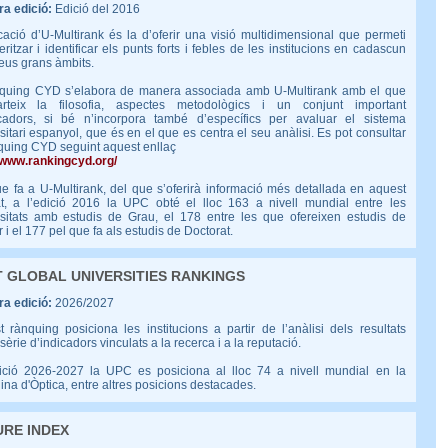
a edició:
Edició del 2016
ació d’U-Multirank és la d’oferir una visió multidimensional que permeti
eritzar i identificar els punts forts i febles de les institucions en cadascun
eus grans àmbits.
nquing CYD s’elabora de manera associada amb U-Multirank amb el que
rteix la filosofia, aspectes metodològics i un conjunt important
icadors, si bé n’incorpora també d’específics per avaluar el sistema
sitari espanyol, que és en el que es centra el seu anàlisi. Es pot consultar
quing CYD seguint aquest enllaç
//www.rankingcyd.org/
e fa a U-Multirank, del que s’oferirà informació més detallada en aquest
at, a l’edició 2016 la UPC obté el lloc 163 a nivell mundial entre les
rsitats amb estudis de Grau, el 178 entre les que ofereixen estudis de
 i el 177 pel que fa als estudis de Doctorat.
 GLOBAL UNIVERSITIES RANKINGS
a edició:
2026/2027
 rànquing posiciona les institucions a partir de l’anàlisi dels resultats
sèrie d’indicadors vinculats a la recerca i a la reputació.
dició 2026-2027 la UPC es posiciona al lloc 74 a nivell mundial en la
lina d'Òptica, entre altres posicions destacades.
RE INDEX