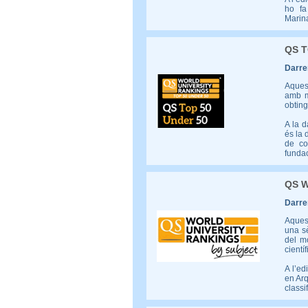
ho fa
Marina
QS T
Darrer
Aquest
amb m
obting
A la d
és la 
de co
fundac
QS W
Darrer
Aquest
una sè
del mó
científ
A l’ed
en Arq
classi