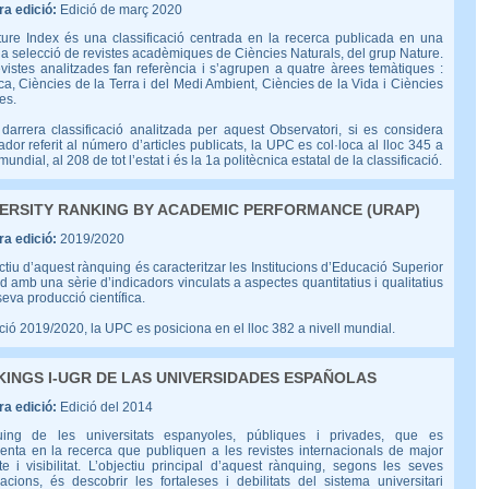
a edició:
Edició de març 2020
ture Index és una classificació centrada en la recerca publicada en una
a selecció de revistes acadèmiques de Ciències Naturals, del grup Nature.
vistes analitzades fan referència i s’agrupen a quatre àrees temàtiques :
a, Ciències de la Terra i del Medi Ambient, Ciències de la Vida i Ciències
es.
darrera classificació analitzada per aquest Observatori, si es considera
cador referit al número d’articles publicats, la UPC es col·loca al lloc 345 a
 mundial, al 208 de tot l’estat i és la 1a politècnica estatal de la classificació.
ERSITY RANKING BY ACADEMIC PERFORMANCE (URAP)
a edició:
2019/2020
ctiu d’aquest rànquing és caracteritzar les Institucions d’Educació Superior
d amb una sèrie d’indicadors vinculats a aspectes quantitatius i qualitatius
seva producció científica.
ició 2019/2020, la UPC es posiciona en el lloc 382 a nivell mundial.
INGS I-UGR DE LAS UNIVERSIDADES ESPAÑOLAS
a edició:
Edició del 2014
ing de les universitats espanyoles, públiques i privades, que es
enta en la recerca que publiquen a les revistes internacionals de major
e i visibilitat. L’objectiu principal d’aquest rànquing, segons les seves
acions, és descobrir les fortaleses i debilitats del sistema universitari