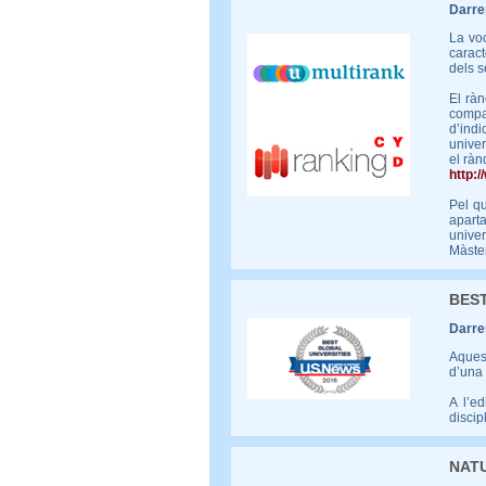
Darrer
La voc
caract
dels s
El rà
compa
d’ind
univer
el ràn
http:
Pel qu
apart
unive
Màster
BEST
Darrer
Aquest
d’una 
A l’e
discip
NATU