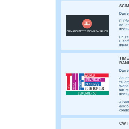
SCIM
Darrer
El Ràn
de les
instit
En l’e
Cientí
lidera
TIM
RAN
Darrer
Aquest
50 any
World 
fan re
instit
A l’ed
edició
condic
CWT