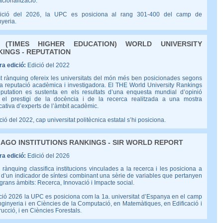
acionalització.
dició del 2026, la UPC es posiciona al rang 301-400 del camp de
nyeria.
 (TIMES HIGHER EDUCATION) WORLD UNIVERSITY
INGS - REPUTATION
a edició:
Edició del 2022
t rànquing ofereix les universitats del món més ben posicionades segons
a reputació acadèmica i investigadora. El THE World University Rankings
putation es sustenta en els resultats d’una enquesta mundial d’opinió
 el prestigi de la docència i de la recerca realitzada a una mostra
icativa d’experts de l’àmbit acadèmic.
ició del 2022, cap universitat politècnica estatal s’hi posiciona.
AGO INSTITUTIONS RANKINGS - SIR WORLD REPORT
a edició:
Edició del 2026
 rànquing classifica institucions vinculades a la recerca i les posiciona a
 d’un indicador de síntesi combinant una sèrie de variables que pertanyen
 grans àmbits: Recerca, Innovació i Impacte social.
ició 2026 la UPC es posiciona com la 1a. universitat d’Espanya en el camp
nginyeria i en Ciències de la Computació, en Matemàtiques, en Edificació i
ucció, i en Ciències Forestals.