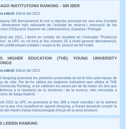
AGO INSTITUTIONS RANKING - SIR IBER
a edició:
Edició del 2021
quing SIR Iberoamericà té com a objectiu principal ser una eina d’anàlisi
 dimensions més rellevants de l’activitat de recerca i innovació de les
ucions d’Educació Superior de Llatinoamèrica, Espanya i Portugal.
dició del 2021, i tenint en compte els resultats en l’indicador “Producció
fica”, la UPC es col·loca al lloc número 20 a nivell general Iberoamericà,
 les politècniques estatals i ocupa la 9a. posició de tot l’estat.
ES HIGHER EDUCATION (THE) YOUNG UNIVERSITY
KINGS
a edició:
Edició del 2021
 rànquing posiciona les primeres universitats de tot el món amb menys de
s de vida. Per fer-ho utilitza els mateixos indicadors que utilitza el THE
University Ranking, si bé calibrant els pesos per tal de reduir els dos que
ferència a la reputació de la docència i de la recerca, més vinculada a
ucions de llarga tradició.
ició 2021 la UPC es posiciona al lloc 188 a nivell mundial i és la darrera
 en la que s'ha classificat en aquest rànquing, a l'haver deixat de complir la
ió del màxim d'anys transcorreguts d'ençà de la seva fundació.
S LEIDEN RANKING