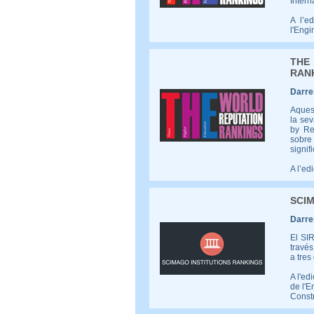
Intern
A l’e
l'Engi
THE
RANK
Darrer
Aques
la sev
by Re
sobre
signif
A l’ed
SCIM
Darrer
El SIR
través
a tres
A l'ed
de l'E
Constr