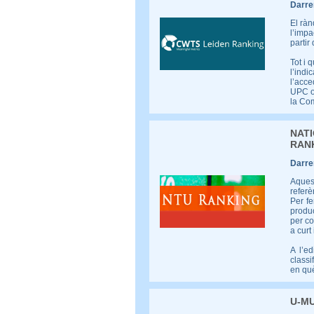
Darrer
El ràn
l’impa
partir
Tot i 
l’indi
l’acce
UPC oc
la Co
NAT
RANK
Darrer
Aques
referè
Per fe
produc
per co
a curt 
A l’e
classi
en què
U-M