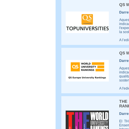
QS 
Darrer
Aques
indic
l'expe
la sos
A l’ed
QS W
Darrer
Aques
indica
qualit
sosten
A l'ed
THE
RAN
Darrer
El TH
Ensen