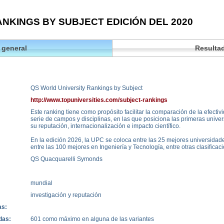
NKINGS BY SUBJECT EDICIÓN DEL 2020
 general
Resultad
QS World University Rankings by Subject
http://www.topuniversities.com/subject-rankings
Este ranking tiene como propósito facilitar la comparación de la efectiv
serie de campos y disciplinas, en las que posiciona las primeras univ
su reputación, internacionalización e impacto científico.
En la edición 2026, la UPC se coloca entre las 25 mejores universidad
entre las 100 mejores en Ingeniería y Tecnología, entre otras clasificac
QS Quacquarelli Symonds
mundial
investigación y reputación
as:
das:
601 como máximo en alguna de las variantes