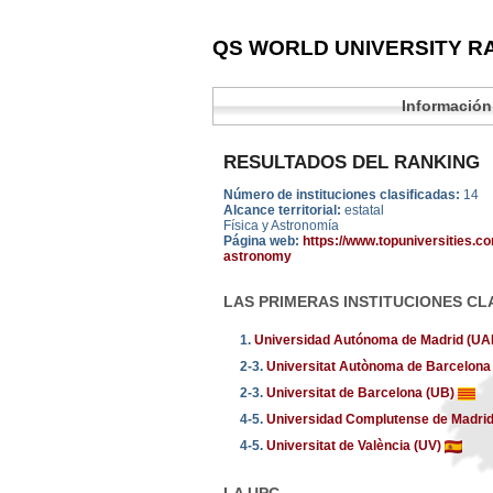
QS WORLD UNIVERSITY RA
Información
RESULTADOS DEL RANKING
Número de instituciones clasificadas:
14
Alcance territorial:
estatal
Física y Astronomía
Página web:
https://www.topuniversities.c
astronomy
LAS PRIMERAS INSTITUCIONES CL
1.
Universidad Autónoma de Madrid (U
2-3.
Universitat Autònoma de Barcelon
2-3.
Universitat de Barcelona (UB)
4-5.
Universidad Complutense de Madri
4-5.
Universitat de València (UV)
LA UPC