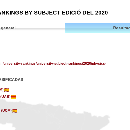
NKINGS BY SUBJECT EDICIÓ DEL 2020
 general
Resultad
om/university-rankings/university-subject-rankings/2020/physics-
ASIFICADAS
AM)
a (UAB)
d (UCM)