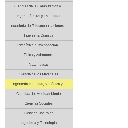
Ciencias de la Computación y...
Ingeniería Civil y Estructural
Ingeniería de Telecomunicaciones,...
Ingeniería Química
Estadística e Investigación...
Física y Astronomía
Matemáticas
Ciencia de los Materiales
Ingeniería Industrial, Mecánica y...
Ciencias del Medioambiente
Ciencias Sociales
Ciencias Naturales
Ingeniería y Tecnología