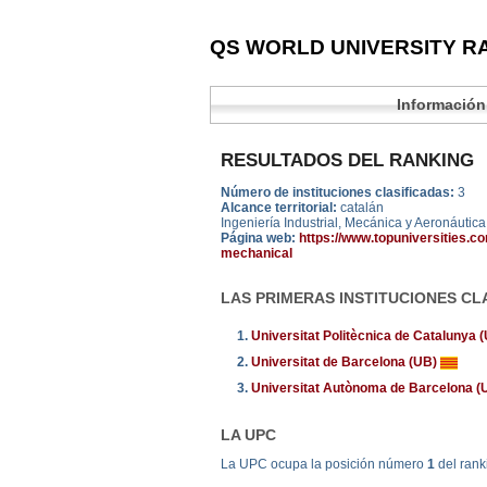
QS WORLD UNIVERSITY RA
Información
RESULTADOS DEL RANKING
Número de instituciones clasificadas:
3
Alcance territorial:
catalán
Ingeniería Industrial, Mecánica y Aeronáutica
Página web:
https://www.topuniversities.c
mechanical
LAS PRIMERAS INSTITUCIONES CL
1.
Universitat Politècnica de Catalunya
2.
Universitat de Barcelona (UB)
3.
Universitat Autònoma de Barcelona 
LA UPC
La UPC ocupa la posición número
1
del ran