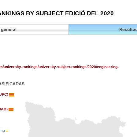
NKINGS BY SUBJECT EDICIÓ DEL 2020
 general
Resultad
om/university-rankings/university-subject-rankings/2020/engineering-
ASIFICADAS
 (UPC)
(UAB)
king