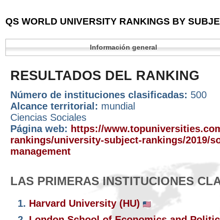
QS WORLD UNIVERSITY RANKINGS BY SUBJEC
Información general
RESULTADOS DEL RANKING
Número de instituciones clasificadas:
500
Alcance territorial:
mundial
Ciencias Sociales
Página web:
https://www.topuniversities.com
rankings/university-subject-rankings/2019/so
management
LAS PRIMERAS INSTITUCIONES CL
1.
Harvard University (HU)
2.
London School of Economics and Politic