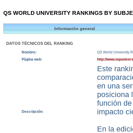
QS WORLD UNIVERSITY RANKINGS BY SUBJEC
Información general
DATOS TÉCNICOS DEL RANKING
Nombre:
QS World University R
Página web:
http://www.topuniver
Este rankin
comparació
en una ser
posiciona 
función de
impacto cie
Descripción:
En la edic