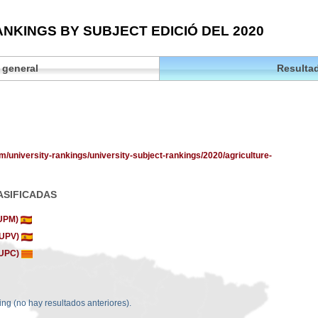
NKINGS BY SUBJECT EDICIÓ DEL 2020
 general
Resultad
m/university-rankings/university-subject-rankings/2020/agriculture-
ASIFICADAS
(UPM)
 (UPV)
 (UPC)
ing (no hay resultados anteriores).