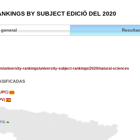
NKINGS BY SUBJECT EDICIÓ DEL 2020
 general
Resultad
om/university-rankings/university-subject-rankings/2020/natural-sciences
ASIFICADAS
 (UPC)
UPV)
king