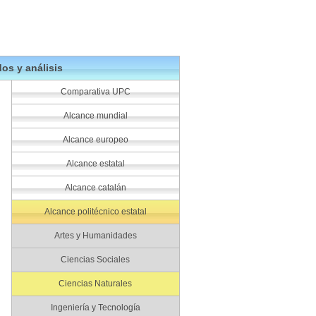
os y análisis
Comparativa UPC
Alcance mundial
Alcance europeo
Alcance estatal
Alcance catalán
Alcance politécnico estatal
Artes y Humanidades
Ciencias Sociales
Ciencias Naturales
Ingeniería y Tecnología