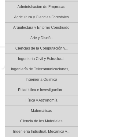
Administración de Empresas
Agricultura y Ciencias Forestales
Arquitectura y Entorno Construido
Arte y Diseño
Ciencias de la Computación y...
Ingeniería Civil y Estructural
Ingeniería de Telecomunicaciones,...
Ingeniería Química
Estadística e Investigación...
Física y Astronomía
Matemáticas
Ciencia de los Materiales
Ingeniería Industrial, Mecánica y...