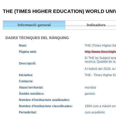
THE (TIMES HIGHER EDUCATION) WORLD UNI
Informació general
Indicadors
DADES TÈCNIQUES DEL RÀNQUING
Nom:
THE (Times Higher Ed
Pàgina web:
http://www.timeshigh
El THE by Subject anal
recerca; Qualitat de la 
Descripció:
A l’edició del 2026, l
Iniciativa:
THE - Times Higher E
Contacte:
Abast territorial:
mundial
Àmbits temàtics:
genèric
Nombre d'institucions analitzades:
Nombre d'institucions classificades:
1904 com a màxim en a
Periodicitat:
curs acadèmic