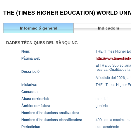
THE (TIMES HIGHER EDUCATION) WORLD UNI
Informació general
Indicadors
DADES TÈCNIQUES DEL RÀNQUING
Nom:
THE (Times Higher Ed
Pàgina web:
http://www.timeshigh
El THE by Subject anal
recerca; Qualitat de la 
Descripció:
A l’edició del 2026, l
Iniciativa:
THE - Times Higher E
Contacte:
Abast territorial:
mundial
Àmbits temàtics:
genèric
Nombre d'institucions analitzades:
Nombre d'institucions classificades:
400 com a màxim en al
Periodicitat:
curs acadèmic