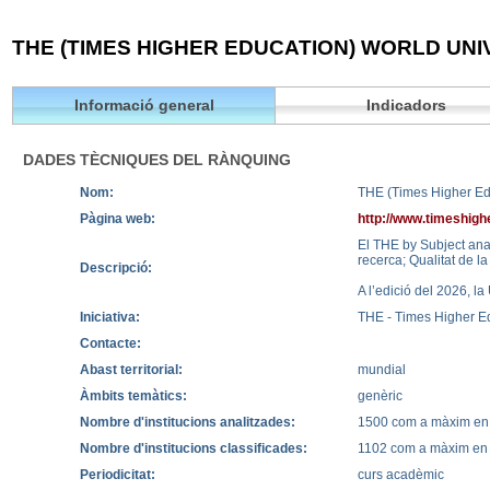
THE (TIMES HIGHER EDUCATION) WORLD UNI
Informació general
Indicadors
DADES TÈCNIQUES DEL RÀNQUING
Nom:
THE (Times Higher Ed
Pàgina web:
http://www.timeshigh
El THE by Subject anal
recerca; Qualitat de la 
Descripció:
A l’edició del 2026, l
Iniciativa:
THE - Times Higher E
Contacte:
Abast territorial:
mundial
Àmbits temàtics:
genèric
Nombre d'institucions analitzades:
1500 com a màxim en a
Nombre d'institucions classificades:
1102 com a màxim en a
Periodicitat:
curs acadèmic