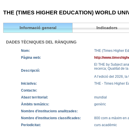
THE (TIMES HIGHER EDUCATION) WORLD UNI
Informació general
Indicadors
DADES TÈCNIQUES DEL RÀNQUING
Nom:
THE (Times Higher Ed
Pàgina web:
http://www.timeshigh
El THE by Subject anal
recerca; Qualitat de la 
Descripció:
A l’edició del 2026, l
Iniciativa:
THE - Times Higher E
Contacte:
Abast territorial:
mundial
Àmbits temàtics:
genèric
Nombre d'institucions analitzades:
Nombre d'institucions classificades:
800 com a màxim en al
Periodicitat:
curs acadèmic