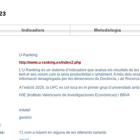
23
Indicadors
Metodologia
U-Ranking
http://www.u-ranking.es/index2.php
L’U-Ranking és un sistema d’indicadors que avalua els resultats de les 
tant el seu volum com la seva productivitat o rendiment. A més dels resu
informació desagregada per les dimensions de Docència, i de Recerca 
A l’edició 2026, la UPC es col·loca en el primer grup d’universitats amb
IVIE (Instituto Valenciano de Investigaciones Económicas) i BBVA
estatal
genèric
:
es:
71 com a màxim en alguna de les diferents variants
anual