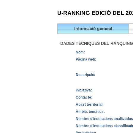
U-RANKING EDICIÓ DEL 20
Informació general
DADES TÈCNIQUES DEL RÀNQUING
Nom:
Pàgina web:
Descripció:
Iniciativa:
Contacte:
Abast territorial:
Àmbits temàtics:
Nombre d'institucions analitzades
Nombre d'institucions classificad
Periodicitat: