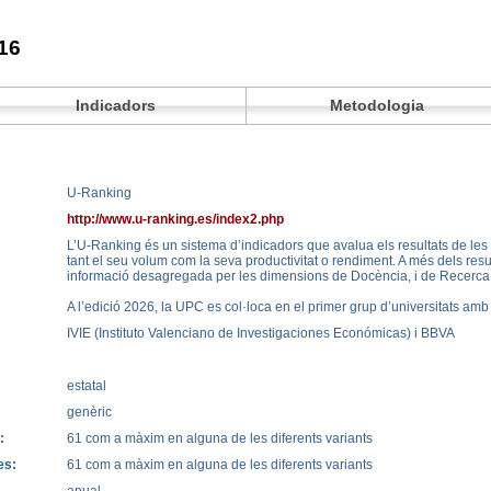
16
Indicadors
Metodologia
U-Ranking
http://www.u-ranking.es/index2.php
L’U-Ranking és un sistema d’indicadors que avalua els resultats de les 
tant el seu volum com la seva productivitat o rendiment. A més dels resu
informació desagregada per les dimensions de Docència, i de Recerca 
A l’edició 2026, la UPC es col·loca en el primer grup d’universitats amb
IVIE (Instituto Valenciano de Investigaciones Económicas) i BBVA
estatal
genèric
:
61 com a màxim en alguna de les diferents variants
es:
61 com a màxim en alguna de les diferents variants
anual