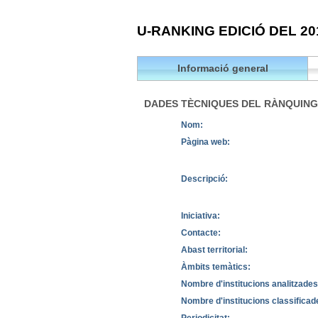
U-RANKING EDICIÓ DEL 20
Informació general
DADES TÈCNIQUES DEL RÀNQUING
Nom:
Pàgina web:
Descripció:
Iniciativa:
Contacte:
Abast territorial:
Àmbits temàtics:
Nombre d'institucions analitzades
Nombre d'institucions classificad
Periodicitat: