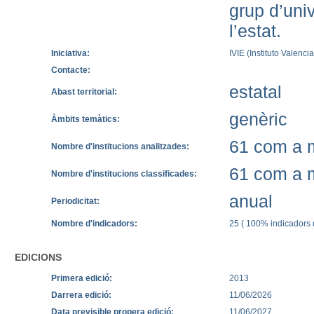
grup d’uni
l’estat.
Iniciativa:
IVIE (Instituto Valen
Contacte:
estatal
Abast territorial:
genèric
Àmbits temàtics:
61 com a m
Nombre d'institucions analitzades:
61 com a m
Nombre d'institucions classificades:
anual
Periodicitat:
Nombre d'indicadors:
25 ( 100% indicadors q
EDICIONS
Primera edició:
2013
Darrera edició:
11/06/2026
Data previsible propera edició:
11/06/2027