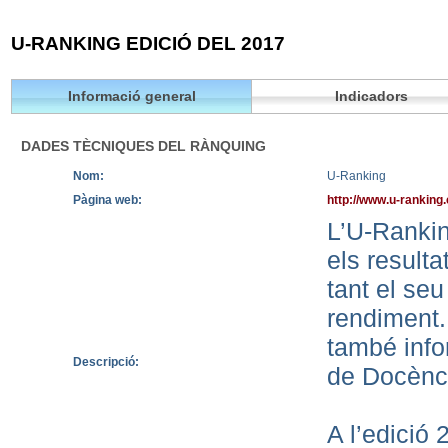
U-RANKING EDICIÓ DEL 2017
Informació general
Indicadors
DADES TÈCNIQUES DEL RÀNQUING
Nom:
U-Ranking
Pàgina web:
http://www.u-ranking
L’U-Rankin
els resulta
tant el se
rendiment.
també info
Descripció:
de Docènci
A l’edició 