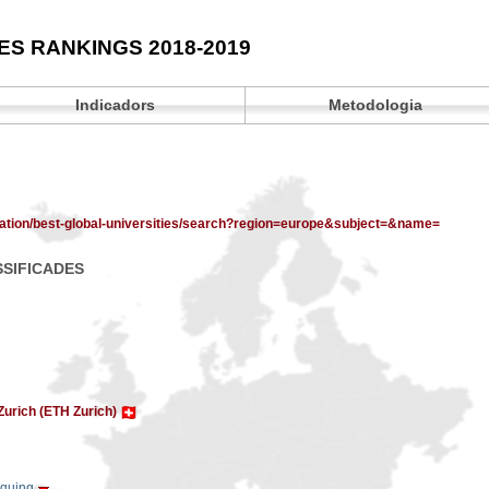
ES RANKINGS 2018-2019
Indicadors
Metodologia
ation/best-global-universities/search?region=europe&subject=&name=
SSIFICADES
 Zurich (ETH Zurich)
nquing