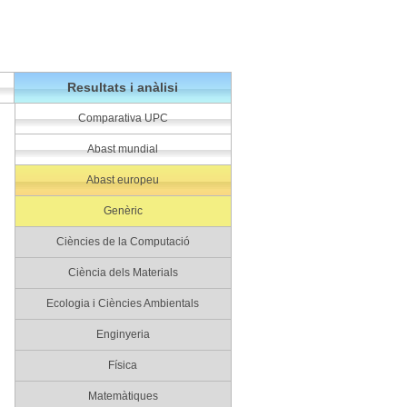
Resultats i anàlisi
Comparativa UPC
Abast mundial
Abast europeu
Genèric
Ciències de la Computació
Ciència dels Materials
Ecologia i Ciències Ambientals
Enginyeria
Física
Matemàtiques