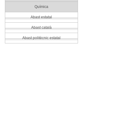
Química
Abast estatal
Abast català
Abast politècnic estatal