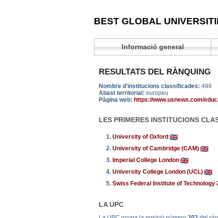
BEST GLOBAL UNIVERSITI
Informació general
RESULTATS DEL RÀNQUING
Nombre d'institucions classificades:
499
Abast territorial:
europeu
Pàgina web:
https://www.usnews.com/educ
LES PRIMERES INSTITUCIONS CLA
1.
University of Oxford
2.
University of Cambridge (CAM)
3.
Imperial College London
4.
University College London (UCL)
5.
Swiss Federal Institute of Technology
LA UPC
La UPC ocupa la posició número
202
del rà