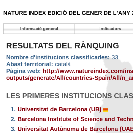
NATURE INDEX EDICIÓ DEL GENER DE L'ANY 
Informació general
Indicadors
RESULTATS DEL RÀNQUING
Nombre d'institucions classificades:
33
Abast territorial:
català
Pàgina web:
http://www.natureindex.com/inst
outputs/generate/All/countries-Spain/All/n_ar
LES PRIMERES INSTITUCIONS CLA
1.
Universitat de Barcelona (UB)
2.
Barcelona Institute of Science and Tech
3.
Universitat Autònoma de Barcelona (UA