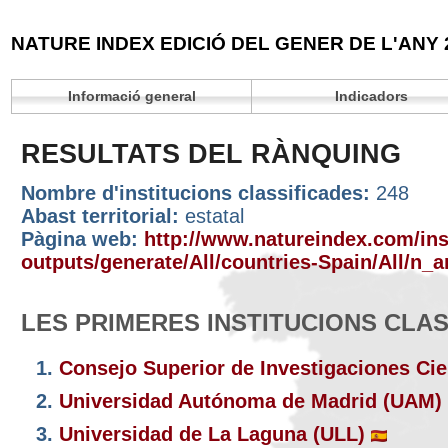
NATURE INDEX EDICIÓ DEL GENER DE L'ANY 
Informació general
Indicadors
RESULTATS DEL RÀNQUING
Nombre d'institucions classificades:
248
Abast territorial:
estatal
Pàgina web:
http://www.natureindex.com/inst
outputs/generate/All/countries-Spain/All/n_ar
LES PRIMERES INSTITUCIONS CLA
1.
Consejo Superior de Investigaciones Cie
2.
Universidad Autónoma de Madrid (UAM)
3.
Universidad de La Laguna (ULL)