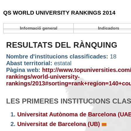
QS WORLD UNIVERSITY RANKINGS 2014
Informació general
Indicadors
RESULTATS DEL RÀNQUING
Nombre d'institucions classificades:
18
Abast territorial:
estatal
Pàgina web:
http://www.topuniversities.com/
rankings/world-university-
rankings/2013#sorting=rank+region=140+cou
LES PRIMERES INSTITUCIONS CLA
1.
Universitat Autònoma de Barcelona (UA
2.
Universitat de Barcelona (UB)