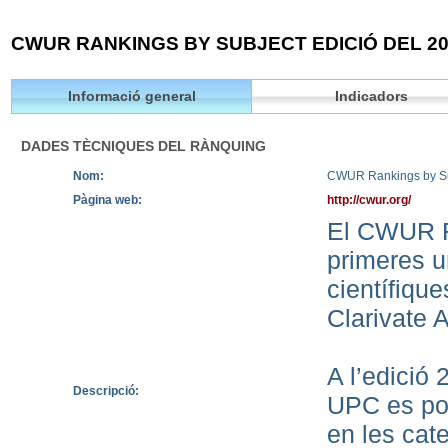
CWUR RANKINGS BY SUBJECT EDICIÓ DEL 20
Informació general
Indicadors
DADES TÈCNIQUES DEL RÀNQUING
Nom:
CWUR Rankings by S
Pàgina web:
http://cwur.org/
El CWUR Ra
primeres u
científiqu
Clarivate A
A l’edició 
Descripció:
UPC es pos
en les cate