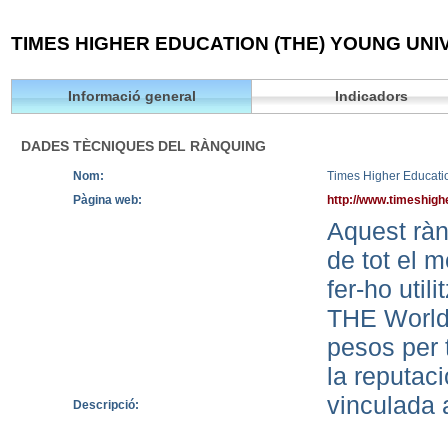
TIMES HIGHER EDUCATION (THE) YOUNG UNIV
Informació general
Indicadors
DADES TÈCNIQUES DEL RÀNQUING
Nom:
Times Higher Educati
Pàgina web:
http://www.timeshigh
Aquest ràn
de tot el 
fer-ho util
THE World 
pesos per t
la reputac
vinculada a
Descripció: