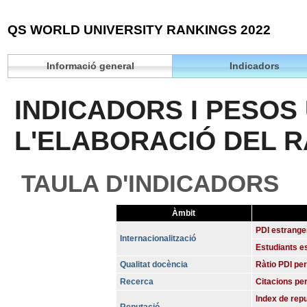
QS WORLD UNIVERSITY RANKINGS 2022
Informació general
Indicadors
INDICADORS I PESOS 
L'ELABORACIÓ DEL 
TAULA D'INDICADORS
Àmbit
PDI estrange
Internacionalització
Estudiants e
Qualitat docència
Ràtio PDI per
Recerca
Citacions pe
Index de rep
Reputació