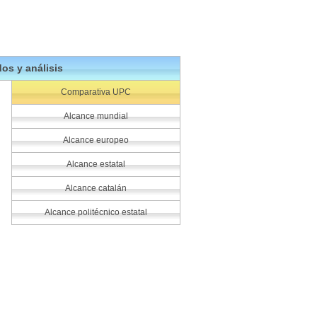
os y análisis
Comparativa UPC
Alcance mundial
Alcance europeo
Alcance estatal
Alcance catalán
Alcance politécnico estatal