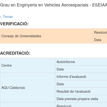
Grau en Enginyeria en Vehicles Aeroespacials - ESEIA
< Tornar
VERIFICACIÓ:
Resoluc
Consejo de Universidades
Data
ACREDITACIÓ:
Autoinforme
Centre
Data
Informe d'avaluació
Data
AQU Catalunya
Resultat de l'avaluació
Data prevista propera visita
Resolució