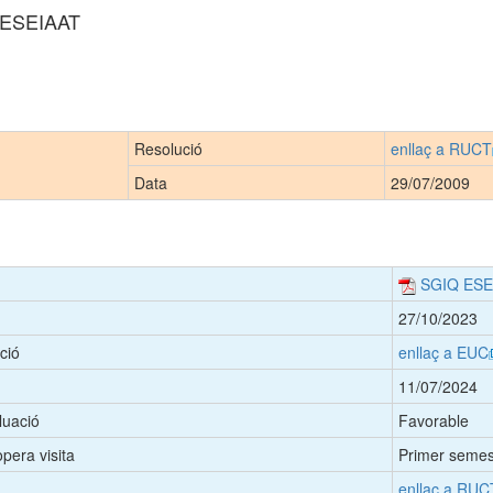
- ESEIAAT
Resolució
enllaç a RUCT
Data
29/07/2009
SGIQ ESE
27/10/2023
ció
enllaç a EUC
11/07/2024
luació
Favorable
pera visita
Primer semes
enllaç a RUC