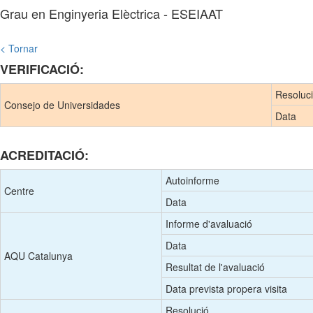
Grau en Enginyeria Elèctrica - ESEIAAT
< Tornar
VERIFICACIÓ:
Resoluc
Consejo de Universidades
Data
ACREDITACIÓ:
Autoinforme
Centre
Data
Informe d'avaluació
Data
AQU Catalunya
Resultat de l'avaluació
Data prevista propera visita
Resolució