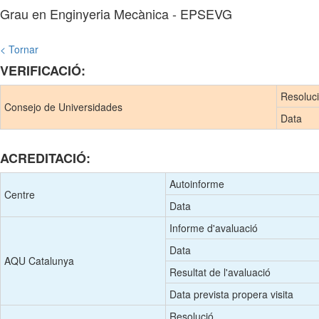
Grau en Enginyeria Mecànica - EPSEVG
< Tornar
VERIFICACIÓ:
Resoluc
Consejo de Universidades
Data
ACREDITACIÓ:
Autoinforme
Centre
Data
Informe d'avaluació
Data
AQU Catalunya
Resultat de l'avaluació
Data prevista propera visita
Resolució