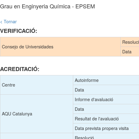
Grau en Enginyeria Química - EPSEM
< Tornar
VERIFICACIÓ:
Resoluc
Consejo de Universidades
Data
ACREDITACIÓ:
Autoinforme
Centre
Data
Informe d'avaluació
Data
AQU Catalunya
Resultat de l'avaluació
Data prevista propera visita
Resolució