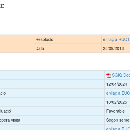
ED
Resolució
enllaç a RUCT
Data
25/09/2013
SGIQ Doct
12/04/2024
ació
enllaç a EUC
10/02/2025
aluació
Favorable
opera visita
Segon semes
enllaç a RU