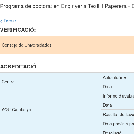
Programa de doctorat en Enginyeria Tèxtil i Paperera - 
< Tornar
VERIFICACIÓ:
Consejo de Universidades
ACREDITACIÓ:
Autoinforme
Centre
Data
Informe d'avalu
Data
AQU Catalunya
Resultat de l'av
Data prevista pr
Resolució