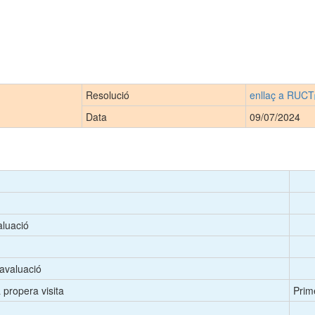
Resolució
enllaç a RUCT
Data
09/07/2024
aluació
'avaluació
 propera visita
Prim