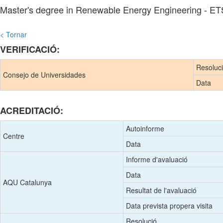
Master's degree in Renewable Energy Engineering - E
< Tornar
VERIFICACIÓ:
Resoluc
Consejo de Universidades
Data
ACREDITACIÓ:
Autoinforme
Centre
Data
Informe d'avaluació
Data
AQU Catalunya
Resultat de l'avaluació
Data prevista propera visita
Resolució