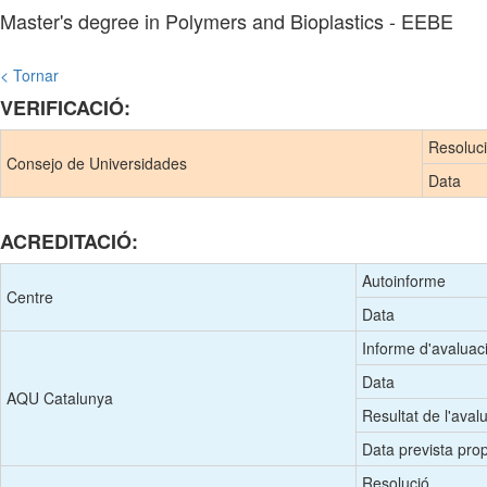
Master's degree in Polymers and Bioplastics - EEBE
< Tornar
VERIFICACIÓ:
Resoluc
Consejo de Universidades
Data
ACREDITACIÓ:
Autoinforme
Centre
Data
Informe d'avaluac
Data
AQU Catalunya
Resultat de l'aval
Data prevista prop
Resolució