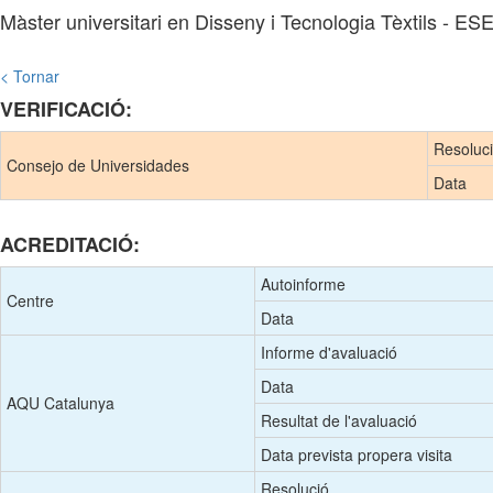
Màster universitari en Disseny i Tecnologia Tèxtils - ES
< Tornar
VERIFICACIÓ:
Resoluc
Consejo de Universidades
Data
ACREDITACIÓ:
Autoinforme
Centre
Data
Informe d'avaluació
Data
AQU Catalunya
Resultat de l'avaluació
Data prevista propera visita
Resolució