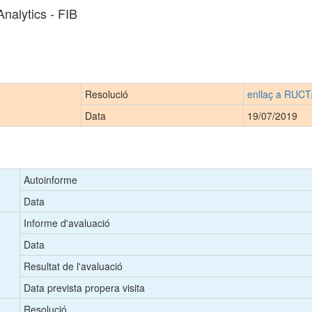
alytics - FIB
Resolució
enllaç a RUCT
Data
19/07/2019
Autoinforme
Data
Informe d'avaluació
Data
Resultat de l'avaluació
Data prevista propera visita
Resolució