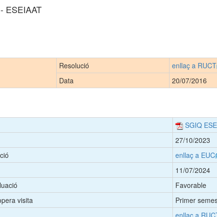
g - ESEIAAT
Resolució
enllaç a RUCT
Data
20/07/2016
SGIQ ESE
27/10/2023
ció
enllaç a EUC
11/07/2024
luació
Favorable
pera visita
Primer semes
enllaç a RUC